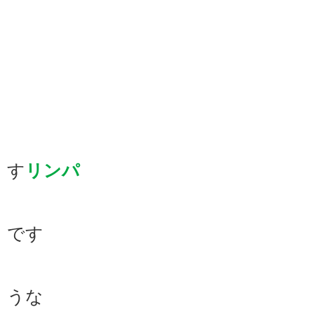
最後は唾液
す
リンパ
です
とても気持
うな