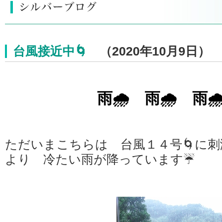
台風接近中🌀
（2020年10月9日）
雨🌧 雨🌧 雨
ただいまこちらは 台風１４号🌀に
より 冷たい雨が降っています☔