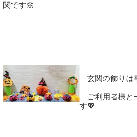
関です🌼
玄関の飾りは
ご利用者様と
す💖