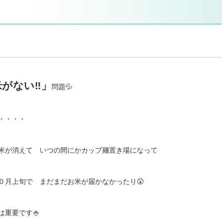
がない‼️」
問題💦
・・・・
米が消えて いつの間にかカップ麺置き場になって
０月上旬で まだまだお米が届かなかったり😲
重要です🍚